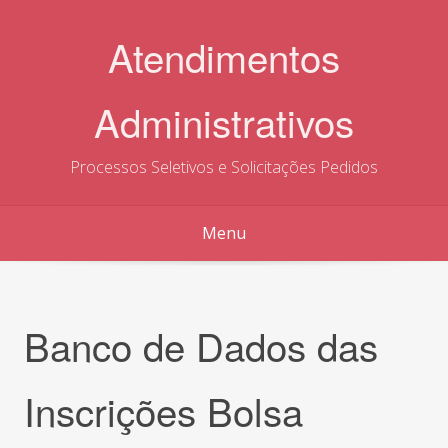
Skip
to
Atendimentos
content
Administrativos
Processos Seletivos e Solicitações Pedidos
Menu
Banco de Dados das
Inscrições Bolsa