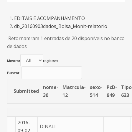
EDITAIS E ACOMPANHAMENTO
db_20160903dados_Bolsa_Monit-relatorio
Retornamram 1 entradas de 20 disponíveis no banco
de dados
Mostrar
registros
Buscar:
nome-
Matrcula-
sexo-
PcD-
Tipo
Submitted
30
12
514
949
633
2016-
DINALI
09-02