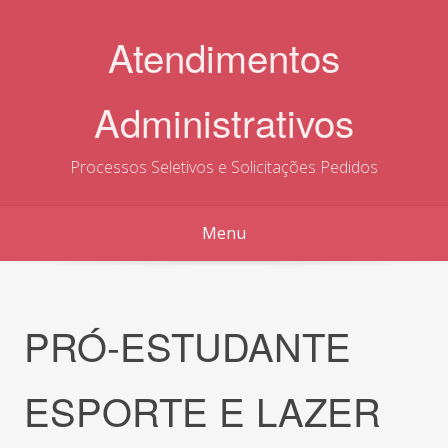
Skip
to
Atendimentos
content
Administrativos
Processos Seletivos e Solicitações Pedidos
Menu
PRÓ-ESTUDANTE
ESPORTE E LAZER