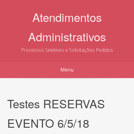
Skip
to
Atendimentos
content
Administrativos
Processos Seletivos e Solicitações Pedidos
Menu
Testes RESERVAS
EVENTO 6/5/18